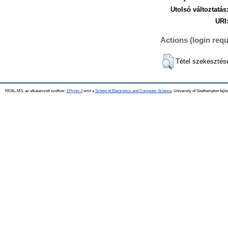
Utolsó változtatás
URI
Actions (login requ
Tétel szekesztés
REAL-MS, az alkalamzott szoftver:
EPrints 3
amit a
School of Electronics and Computer Science
, University of Southampton fejle