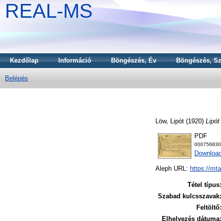
REAL-MS
Kezdőlap
Információ
Böngészés, Év
Böngészés, Sz
Belépés
Löw, Lipót
(1920)
Lipót
PDF
000756830
Download
Aleph URL:
https://mt
Tétel típus
Szabad kulcsszavak
Feltöltő
Elhelyezés dátuma