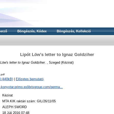
erző
Böngészés, Kódex
Böngészés, Kollekció
Lipót Löw's letter to Ignaz Goldziher
 Löw's letter to Ignaz Goldziher.
, Szeged (Kézirat)
.pdf
 (440kB)
|
Előzetes bemutató
a-konyvtar.primo.exlibrisgroup.com/perma...
:
Kézirat
:
MTA KIK raktári szám: GIL/26/11/05
:
ALEPH SWORD
:
18 Júli 2016 07:48