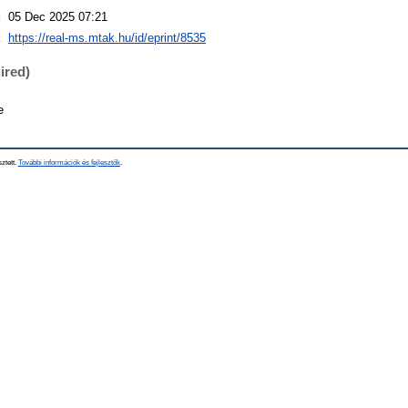
:
05 Dec 2025 07:21
:
https://real-ms.mtak.hu/id/eprint/8535
ired)
e
sztett.
További információk és fejlesztők
.