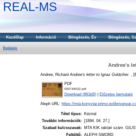
REAL-MS
Kezdőlap
Információ
Böngészés, Év
Böngészés, Sz
Belépés
Andree's le
Andree, Richard
Andree's letter to Ignaz Goldziher.
, [
PDF
000749032.pdf
Download (891kB)
|
Előzetes bemutató
Aleph URL:
https://mta-konyvtar.primo.exlibrisgroup.
Tétel típus:
Kézirat
További információk:
[1894. 04. 27.]
Szabad kulcsszavak:
MTA KIK raktári szám: GIL/0
Feltöltő:
ALEPH SWORD