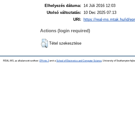
Elhelyezés dátuma:
14 Júli 2016 12:03
Utolsó változtatás:
10 Dec 2025 07:13
URI:
https://real-ms.mtak.hu/id/epr
Actions (login required)
Tétel szekesztése
REAL-MS, az alkalamzott szoftver:
EPrints 3
amit a
School of Electronics and Computer Science
, University of Southampton fejle