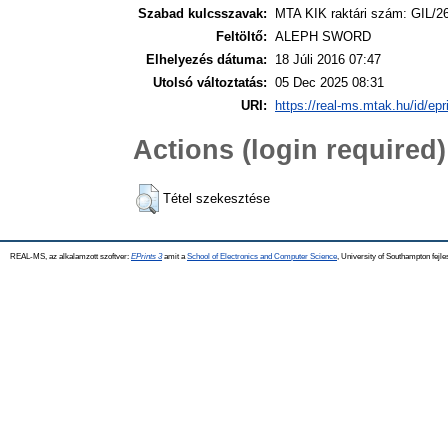
Szabad kulcsszavak:
MTA KIK raktári szám: GIL/2
Feltöltő:
ALEPH SWORD
Elhelyezés dátuma:
18 Júli 2016 07:47
Utolsó változtatás:
05 Dec 2025 08:31
URI:
https://real-ms.mtak.hu/id/epr
Actions (login required)
Tétel szekesztése
REAL-MS, az alkalamzott szoftver:
EPrints 3
amit a
School of Electronics and Computer Science
, University of Southampton fejle