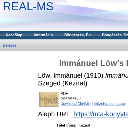
REAL-MS
Kezdőlap
Információ
Böngészés, Év
Böngészés, Sz
Belépés
Immánuel Löw's le
Löw, Immánuel
(1910)
Immánue
Szeged (Kézirat)
PDF
000756776.pdf
Download (354kB)
|
Előzetes bemutató
Aleph URL:
https://mta-konyvt
Tétel típus:
Kézirat