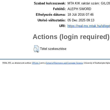
Szabad kulcsszavak:
MTA KIK raktári szám: GIL/2
Feltöltő:
ALEPH SWORD
Elhelyezés dátuma:
18 Júli 2016 07:46
Utolsó változtatás:
05 Dec 2025 09:13
URI:
https://real-ms.mtak.hu/id/epr
Actions (login required)
Tétel szekesztése
REAL-MS, az alkalamzott szoftver:
EPrints 3
amit a
School of Electronics and Computer Science
, University of Southampton fejle