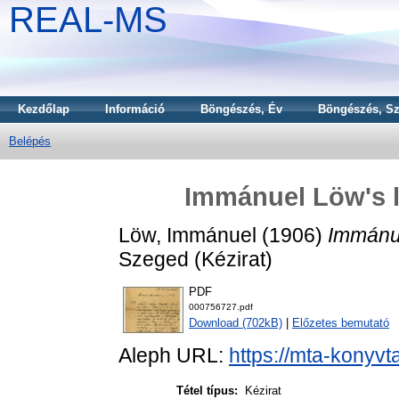
REAL-MS
Kezdőlap
Információ
Böngészés, Év
Böngészés, Sz
Belépés
Immánuel Löw's le
Löw, Immánuel
(1906)
Immánue
Szeged (Kézirat)
PDF
000756727.pdf
Download (702kB)
|
Előzetes bemutató
Aleph URL:
https://mta-konyvt
Tétel típus:
Kézirat