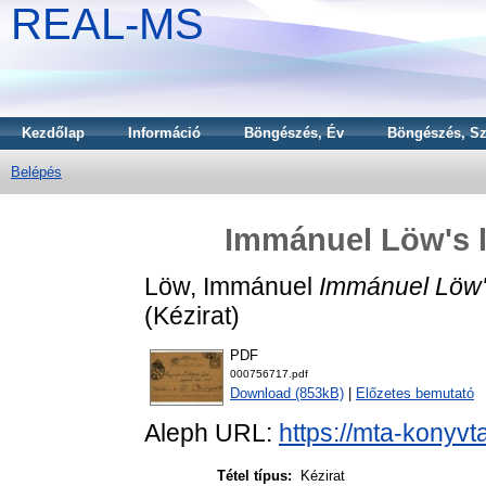
REAL-MS
Kezdőlap
Információ
Böngészés, Év
Böngészés, Sz
Belépés
Immánuel Löw's le
Löw, Immánuel
Immánuel Löw's
(Kézirat)
PDF
000756717.pdf
Download (853kB)
|
Előzetes bemutató
Aleph URL:
https://mta-konyvt
Tétel típus:
Kézirat