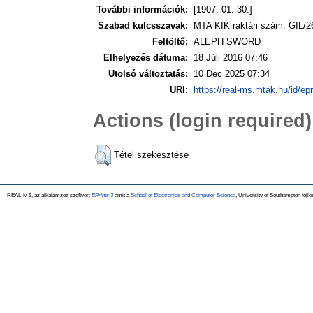
További információk:
[1907. 01. 30.]
Szabad kulcsszavak:
MTA KIK raktári szám: GIL/2
Feltöltő:
ALEPH SWORD
Elhelyezés dátuma:
18 Júli 2016 07:46
Utolsó változtatás:
10 Dec 2025 07:34
URI:
https://real-ms.mtak.hu/id/ep
Actions (login required)
Tétel szekesztése
REAL-MS, az alkalamzott szoftver:
EPrints 3
amit a
School of Electronics and Computer Science
, University of Southampton fejle