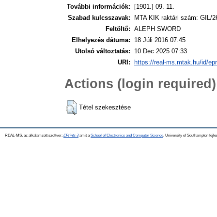
További információk:
[1901.] 09. 11.
Szabad kulcsszavak:
MTA KIK raktári szám: GIL/2
Feltöltő:
ALEPH SWORD
Elhelyezés dátuma:
18 Júli 2016 07:45
Utolsó változtatás:
10 Dec 2025 07:33
URI:
https://real-ms.mtak.hu/id/ep
Actions (login required)
Tétel szekesztése
REAL-MS, az alkalamzott szoftver:
EPrints 3
amit a
School of Electronics and Computer Science
, University of Southampton fejle