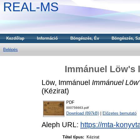
REAL-MS
Kezdőlap
Információ
Böngészés, Év
Böngészés, Sz
Belépés
Immánuel Löw's le
Löw, Immánuel
Immánuel Löw's
(Kézirat)
PDF
000756663.pdf
Download (897kB)
|
Előzetes bemutató
Aleph URL:
https://mta-konyvt
Tétel típus:
Kézirat