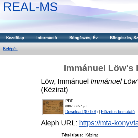
REAL-MS
Kezdőlap
Információ
Böngészés, Év
Böngészés, Sz
Belépés
Immánuel Löw's le
Löw, Immánuel
Immánuel Löw's
(Kézirat)
PDF
000756657.pdf
Download (871kB)
|
Előzetes bemutató
Aleph URL:
https://mta-konyvt
Tétel típus:
Kézirat