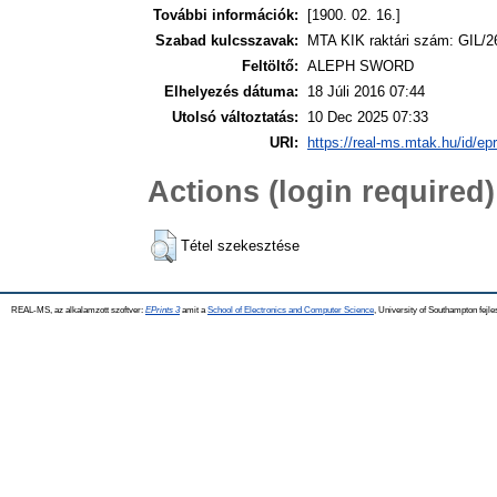
További információk:
[1900. 02. 16.]
Szabad kulcsszavak:
MTA KIK raktári szám: GIL/2
Feltöltő:
ALEPH SWORD
Elhelyezés dátuma:
18 Júli 2016 07:44
Utolsó változtatás:
10 Dec 2025 07:33
URI:
https://real-ms.mtak.hu/id/ep
Actions (login required)
Tétel szekesztése
REAL-MS, az alkalamzott szoftver:
EPrints 3
amit a
School of Electronics and Computer Science
, University of Southampton fejle