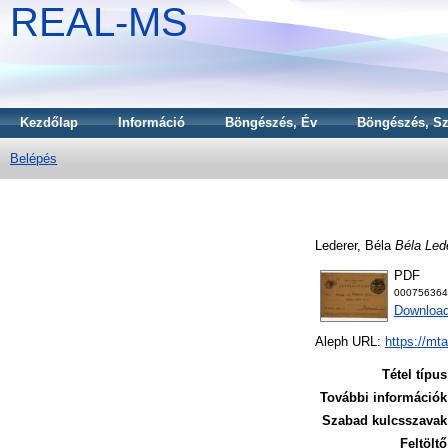
REAL-MS
Kezdőlap
Információ
Böngészés, Év
Böngészés, Sz
Belépés
Lederer, Béla
Béla Lede
PDF
000756364
Download
Aleph URL:
https://mt
Tétel típus
További információk
Szabad kulcsszavak
Feltöltő