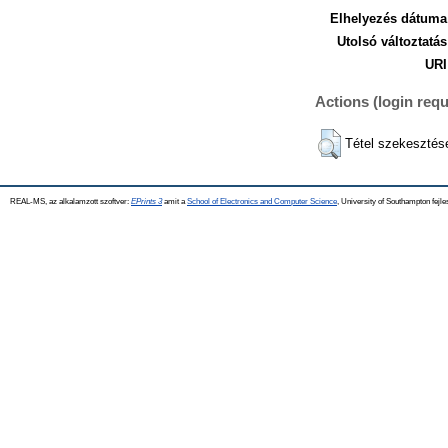
Elhelyezés dátuma
Utolsó változtatás
URI
Actions (login requ
Tétel szekesztés
REAL-MS, az alkalamzott szoftver:
EPrints 3
amit a
School of Electronics and Computer Science
, University of Southampton fejle