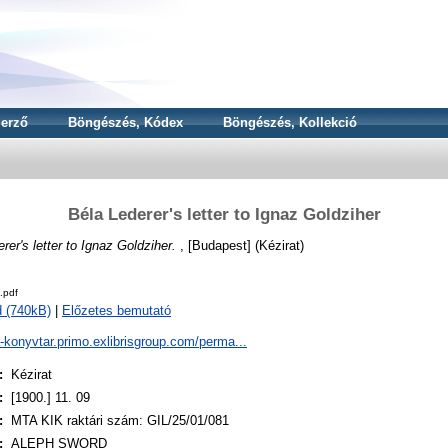
erző
Böngészés, Kódex
Böngészés, Kollekció
Béla Lederer's letter to Ignaz Goldziher
rer's letter to Ignaz Goldziher.
, [Budapest] (Kézirat)
.pdf
 (740kB)
|
Előzetes bemutató
a-konyvtar.primo.exlibrisgroup.com/perma...
:
Kézirat
:
[1900.] 11. 09
:
MTA KIK raktári szám: GIL/25/01/081
:
ALEPH SWORD