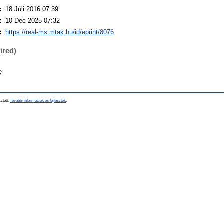
:
18 Júli 2016 07:39
:
10 Dec 2025 07:32
:
https://real-ms.mtak.hu/id/eprint/8076
ired)
e
sztett.
További információk és fejlesztők
.