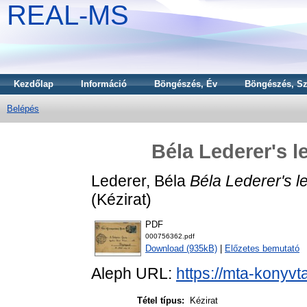
REAL-MS
Kezdőlap
Információ
Böngészés, Év
Böngészés, Sz
Belépés
Béla Lederer's l
Lederer, Béla
Béla Lederer's le
(Kézirat)
PDF
000756362.pdf
Download (935kB)
|
Előzetes bemutató
Aleph URL:
https://mta-konyvt
Tétel típus:
Kézirat