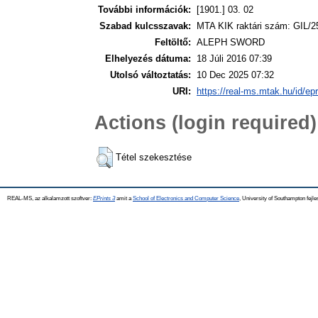
További információk:
[1901.] 03. 02
Szabad kulcsszavak:
MTA KIK raktári szám: GIL/2
Feltöltő:
ALEPH SWORD
Elhelyezés dátuma:
18 Júli 2016 07:39
Utolsó változtatás:
10 Dec 2025 07:32
URI:
https://real-ms.mtak.hu/id/ep
Actions (login required)
Tétel szekesztése
REAL-MS, az alkalamzott szoftver:
EPrints 3
amit a
School of Electronics and Computer Science
, University of Southampton fejle