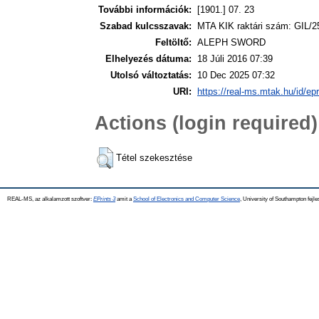
További információk:
[1901.] 07. 23
Szabad kulcsszavak:
MTA KIK raktári szám: GIL/2
Feltöltő:
ALEPH SWORD
Elhelyezés dátuma:
18 Júli 2016 07:39
Utolsó változtatás:
10 Dec 2025 07:32
URI:
https://real-ms.mtak.hu/id/ep
Actions (login required)
Tétel szekesztése
REAL-MS, az alkalamzott szoftver:
EPrints 3
amit a
School of Electronics and Computer Science
, University of Southampton fejle