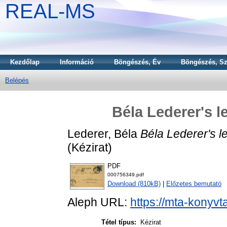
REAL-MS
Kezdőlap
Információ
Böngészés, Év
Böngészés, Sz
Belépés
Béla Lederer's l
Lederer, Béla
Béla Lederer's le
(Kézirat)
PDF
000756349.pdf
Download (810kB)
|
Előzetes bemutató
Aleph URL:
https://mta-konyvt
Tétel típus:
Kézirat