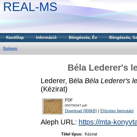
REAL-MS
Kezdőlap
Információ
Böngészés, Év
Böngészés, Sz
Belépés
Béla Lederer's l
Lederer, Béla
Béla Lederer's le
(Kézirat)
PDF
000756347.pdf
Download (900kB)
|
Előzetes bemutató
Aleph URL:
https://mta-konyvt
Tétel típus:
Kézirat