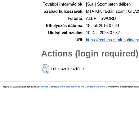
További információk:
[S.a.] Szombaton délben
Szabad kulcsszavak:
MTA KIK raktári szám: GIL/2
Feltöltő:
ALEPH SWORD
Elhelyezés dátuma:
18 Júli 2016 07:39
Utolsó változtatás:
10 Dec 2025 07:32
URI:
https://real-ms.mtak.hu/id/ep
Actions (login required)
Tétel szekesztése
REAL-MS, az alkalamzott szoftver:
EPrints 3
amit a
School of Electronics and Computer Science
, University of Southampton fejle