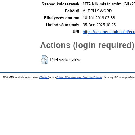
Szabad kulcsszavak:
MTA KIK raktári szám: GIL/2
Feltöltő:
ALEPH SWORD
Elhelyezés dátuma:
18 Júli 2016 07:38
Utolsó változtatás:
05 Dec 2025 10:25
URI:
https://real-ms.mtak.hu/id/epr
Actions (login required)
Tétel szekesztése
REAL-MS, az alkalamzott szoftver:
EPrints 3
amit a
School of Electronics and Computer Science
, University of Southampton fejle