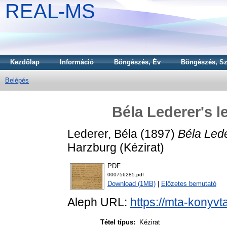
REAL-MS
Kezdőlap
Információ
Böngészés, Év
Böngészés, Sz
Belépés
Béla Lederer's l
Lederer, Béla
(1897)
Béla Lede
Harzburg (Kézirat)
PDF
000756285.pdf
Download (1MB)
|
Előzetes bemutató
Aleph URL:
https://mta-konyvt
Tétel típus:
Kézirat