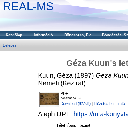
REAL-MS
Kezdőlap
Információ
Böngészés, Év
Böngészés, Sz
Belépés
Géza Kuun's let
Kuun, Géza
(1897)
Géza Kuun's
Németi (Kézirat)
PDF
000756260.pdf
Download (927kB)
|
Előzetes bemutató
Aleph URL:
https://mta-konyvt
Tétel típus:
Kézirat