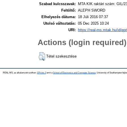
Szabad kulcsszavak:
MTA KIK raktári szám: GIL/2
Feltöltő:
ALEPH SWORD
Elhelyezés dátuma:
18 Júli 2016 07:37
Utolsó változtatás:
05 Dec 2025 10:24
URI:
https://real-ms.mtak.hu/id/epr
Actions (login required)
Tétel szekesztése
REAL-MS, az alkalamzott szoftver:
EPrints 3
amit a
School of Electronics and Computer Science
, University of Southampton fejle