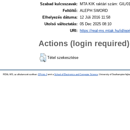
Szabad kulcsszavak:
MTA KIK raktári szám: GIL/0
Feltöltő:
ALEPH SWORD
Elhelyezés dátuma:
12 Júli 2016 11:58
Utolsó változtatás:
05 Dec 2025 08:10
URI:
https://real-ms.mtak.hu/id/epr
Actions (login required)
Tétel szekesztése
REAL-MS, az alkalamzott szoftver:
EPrints 3
amit a
School of Electronics and Computer Science
, University of Southampton fejle