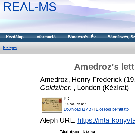
REAL-MS
Kezdőlap
Információ
Böngészés, Év
Böngészés, Sz
Belépés
Amedroz's lett
Amedroz, Henry Frederick
(19
Goldziher.
, London (Kézirat)
PDF
000748975.pdf
Download (1MB)
|
Előzetes bemutató
Aleph URL:
https://mta-konyvt
Tétel típus:
Kézirat