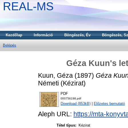
REAL-MS
Kezdőlap
Információ
Böngészés, Év
Böngészés, Sz
Belépés
Géza Kuun's let
Kuun, Géza
(1897)
Géza Kuun's
Németi (Kézirat)
PDF
000756198.pdf
Download (853kB)
|
Előzetes bemutató
Aleph URL:
https://mta-konyvt
Tétel típus:
Kézirat