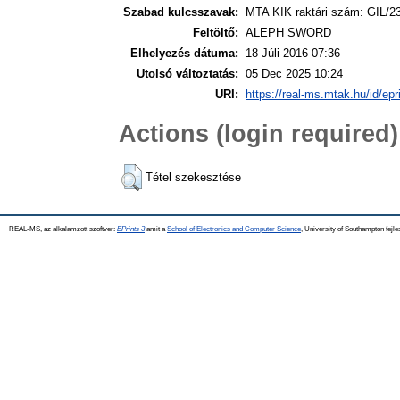
Szabad kulcsszavak:
MTA KIK raktári szám: GIL/2
Feltöltő:
ALEPH SWORD
Elhelyezés dátuma:
18 Júli 2016 07:36
Utolsó változtatás:
05 Dec 2025 10:24
URI:
https://real-ms.mtak.hu/id/epr
Actions (login required)
Tétel szekesztése
REAL-MS, az alkalamzott szoftver:
EPrints 3
amit a
School of Electronics and Computer Science
, University of Southampton fejle