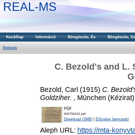
REAL-MS
Kezdőlap
Információ
Böngészés, Év
Böngészés, Sz
Belépés
C. Bezold's and L. 
G
Bezold, Carl
(1915)
C. Bezold'
Goldziher.
, München (Kézirat)
PDF
000756102.pdf
Download (1MB)
|
Előzetes bemutató
Aleph URL:
https://mta-konyvt