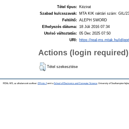
Tétel típus:
Kézirat
Szabad kulcsszavak:
MTA KIK raktári szám: GIL/2
Feltöltő:
ALEPH SWORD
Elhelyezés dátuma:
18 Júli 2016 07:34
Utolsó változtatás:
05 Dec 2025 07:50
URI:
https://real-ms.mtak.hu/id/epr
Actions (login required)
Tétel szekesztése
REAL-MS, az alkalamzott szoftver:
EPrints 3
amit a
School of Electronics and Computer Science
, University of Southampton fejle