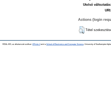
Utolsó változtatás
URI
Actions (login requ
Tétel szekesztés
REAL-MS, az alkalamzott szoftver:
EPrints 3
amit a
School of Electronics and Computer Science
, University of Southampton fejle