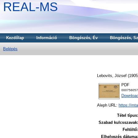
REAL-MS
Kezdőlap
Információ
Böngészés, Év
Böngészés, Sz
Belépés
Lebovits, József
(1905
PDF
000756057
Download
Aleph URL:
https://mt
Tétel típus
Szabad kulcsszavak
Feltöltő
Elhelyezés dátuma