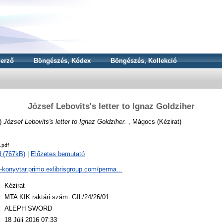
erző
Böngészés, Kódex
Böngészés, Kollekció
József Lebovits's letter to Ignaz Goldziher
)
József Lebovits's letter to Ignaz Goldziher.
, Mágocs (Kézirat)
.pdf
 (767kB)
|
Előzetes bemutató
a-konyvtar.primo.exlibrisgroup.com/perma...
:
Kézirat
:
MTA KIK raktári szám: GIL/24/26/01
:
ALEPH SWORD
:
18 Júli 2016 07:33