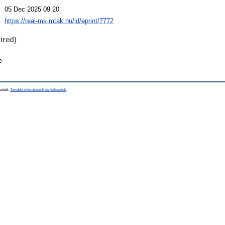
:
05 Dec 2025 09:20
:
https://real-ms.mtak.hu/id/eprint/7772
ired)
e
sztett.
További információk és fejlesztők
.