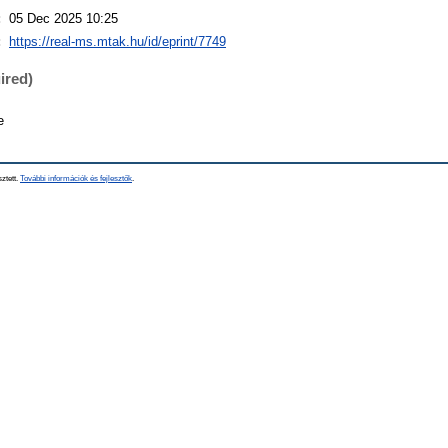
:
05 Dec 2025 10:25
:
https://real-ms.mtak.hu/id/eprint/7749
ired)
e
sztett.
További információk és fejlesztők
.