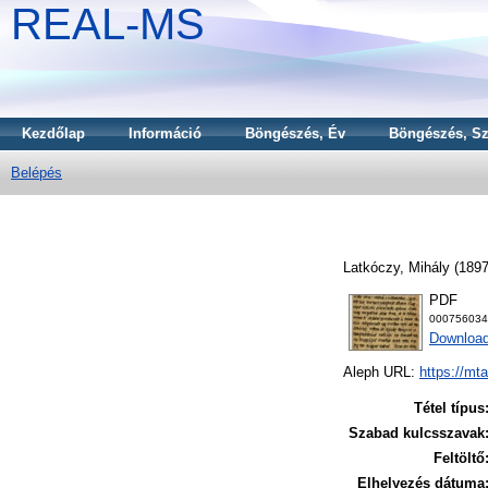
REAL-MS
Kezdőlap
Információ
Böngészés, Év
Böngészés, Sz
Belépés
Latkóczy, Mihály
(189
PDF
000756034
Downloa
Aleph URL:
https://mt
Tétel típus
Szabad kulcsszavak
Feltöltő
Elhelyezés dátuma