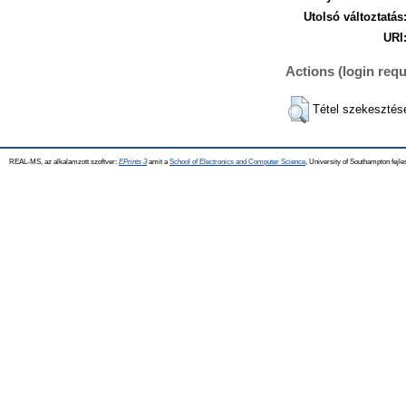
Utolsó változtatás
URI
Actions (login requ
Tétel szekesztés
REAL-MS, az alkalamzott szoftver:
EPrints 3
amit a
School of Electronics and Computer Science
, University of Southampton fejle