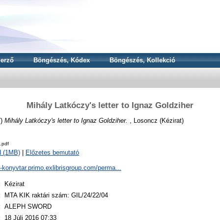
erző
Böngészés, Kódex
Böngészés, Kollekció
Mihály Latkóczy's letter to Ignaz Goldziher
7)
Mihály Latkóczy's letter to Ignaz Goldziher.
, Losoncz (Kézirat)
.pdf
d (1MB)
|
Előzetes bemutató
a-konyvtar.primo.exlibrisgroup.com/perma...
:
Kézirat
:
MTA KIK raktári szám: GIL/24/22/04
:
ALEPH SWORD
:
18 Júli 2016 07:33