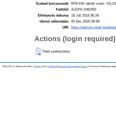
Szabad kulcsszavak:
MTA KIK raktári szám: GIL/2
Feltöltő:
ALEPH SWORD
Elhelyezés dátuma:
18 Júli 2016 06:29
Utolsó változtatás:
05 Dec 2025 09:48
URI:
https://real-ms.mtak.hu/id/epr
Actions (login required)
Tétel szekesztése
REAL-MS, az alkalamzott szoftver:
EPrints 3
amit a
School of Electronics and Computer Science
, University of Southampton fejle