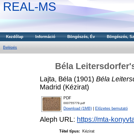
REAL-MS
Kezdőlap
Információ
Böngészés, Év
Böngészés, Sz
Belépés
Béla Leitersdorfer'
Lajta, Béla
(1901)
Béla Leitersd
Madrid (Kézirat)
PDF
000755779.pdf
Download (1MB)
|
Előzetes bemutató
Aleph URL:
https://mta-konyvt
Tétel típus:
Kézirat