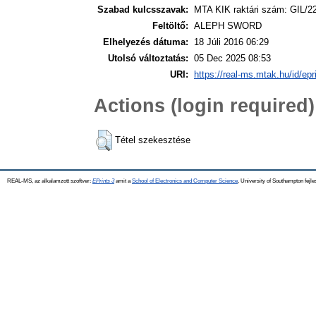
Szabad kulcsszavak:
MTA KIK raktári szám: GIL/2
Feltöltő:
ALEPH SWORD
Elhelyezés dátuma:
18 Júli 2016 06:29
Utolsó változtatás:
05 Dec 2025 08:53
URI:
https://real-ms.mtak.hu/id/epr
Actions (login required)
Tétel szekesztése
REAL-MS, az alkalamzott szoftver:
EPrints 3
amit a
School of Electronics and Computer Science
, University of Southampton fejle