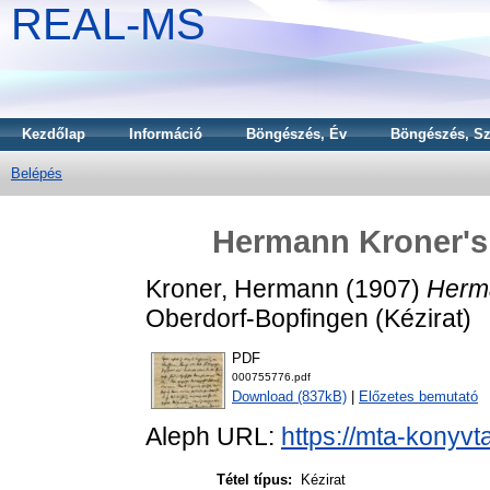
REAL-MS
Kezdőlap
Információ
Böngészés, Év
Böngészés, Sz
Belépés
Hermann Kroner's l
Kroner, Hermann
(1907)
Herma
Oberdorf-Bopfingen (Kézirat)
PDF
000755776.pdf
Download (837kB)
|
Előzetes bemutató
Aleph URL:
https://mta-konyvt
Tétel típus:
Kézirat