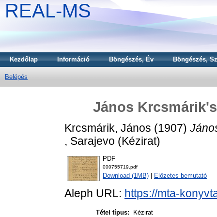
REAL-MS
Kezdőlap
Információ
Böngészés, Év
Böngészés, Sz
Belépés
János Krcsmárik's 
Krcsmárik, János
(1907)
János
, Sarajevo (Kézirat)
PDF
000755719.pdf
Download (1MB)
|
Előzetes bemutató
Aleph URL:
https://mta-konyvt
Tétel típus:
Kézirat