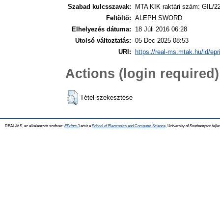
Szabad kulcsszavak:
MTA KIK raktári szám: GIL/2
Feltöltő:
ALEPH SWORD
Elhelyezés dátuma:
18 Júli 2016 06:28
Utolsó változtatás:
05 Dec 2025 08:53
URI:
https://real-ms.mtak.hu/id/epr
Actions (login required)
Tétel szekesztése
REAL-MS, az alkalamzott szoftver:
EPrints 3
amit a
School of Electronics and Computer Science
, University of Southampton fejle