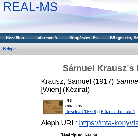
REAL-MS
Kezdőlap
Információ
Böngészés, Év
Böngészés, Sz
Belépés
Sámuel Krausz's l
Krausz, Sámuel
(1917)
Sámuel 
[Wien] (Kézirat)
PDF
000755695.pdf
Download (966kB)
|
Előzetes bemutató
Aleph URL:
https://mta-konyvt
Tétel típus:
Kézirat