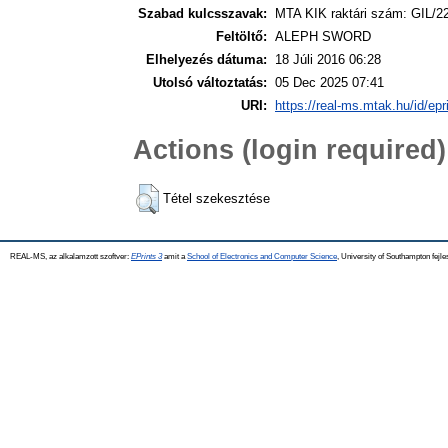
Szabad kulcsszavak:
MTA KIK raktári szám: GIL/2
Feltöltő:
ALEPH SWORD
Elhelyezés dátuma:
18 Júli 2016 06:28
Utolsó változtatás:
05 Dec 2025 07:41
URI:
https://real-ms.mtak.hu/id/epr
Actions (login required)
Tétel szekesztése
REAL-MS, az alkalamzott szoftver:
EPrints 3
amit a
School of Electronics and Computer Science
, University of Southampton fejle