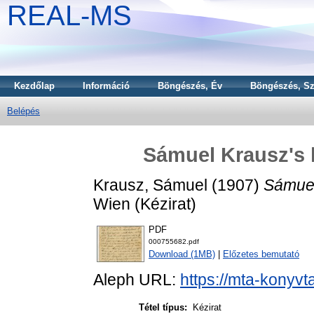
REAL-MS
Kezdőlap
Információ
Böngészés, Év
Böngészés, Sz
Belépés
Sámuel Krausz's l
Krausz, Sámuel
(1907)
Sámuel 
Wien (Kézirat)
PDF
000755682.pdf
Download (1MB)
|
Előzetes bemutató
Aleph URL:
https://mta-konyvt
Tétel típus:
Kézirat