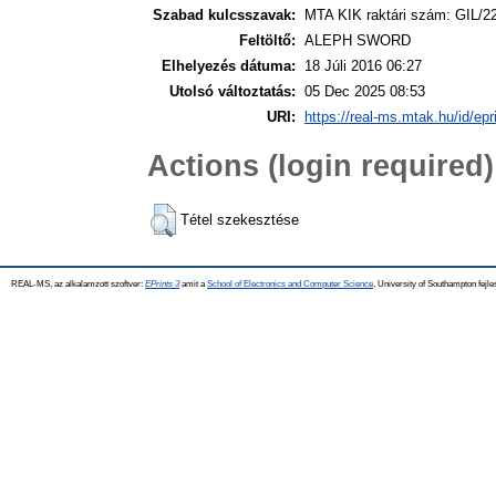
Szabad kulcsszavak:
MTA KIK raktári szám: GIL/2
Feltöltő:
ALEPH SWORD
Elhelyezés dátuma:
18 Júli 2016 06:27
Utolsó változtatás:
05 Dec 2025 08:53
URI:
https://real-ms.mtak.hu/id/epr
Actions (login required)
Tétel szekesztése
REAL-MS, az alkalamzott szoftver:
EPrints 3
amit a
School of Electronics and Computer Science
, University of Southampton fejle