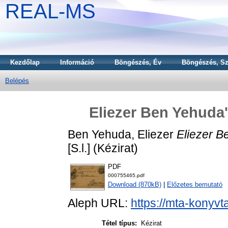
REAL-MS
Kezdőlap
Információ
Böngészés, Év
Böngészés, Sz
Belépés
Eliezer Ben Yehuda'
Ben Yehuda, Eliezer
Eliezer B
[S.l.] (Kézirat)
PDF
000755465.pdf
Download (870kB)
|
Előzetes bemutató
Aleph URL:
https://mta-konyvt
Tétel típus:
Kézirat