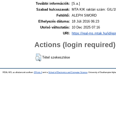
További információk:
[S.a.]
Szabad kulcsszavak:
MTA KIK raktári szám: GIL/1
Feltöltő:
ALEPH SWORD
Elhelyezés dátuma:
18 Júli 2016 06:23
Utolsó változtatás:
10 Dec 2025 07:16
URI:
https://real-ms.mtak.hu/id/ep
Actions (login required)
Tétel szekesztése
REAL-MS, az alkalamzott szoftver:
EPrints 3
amit a
School of Electronics and Computer Science
, University of Southampton fejle