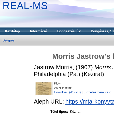
REAL-MS
Kezdőlap
Információ
Böngészés, Év
Böngészés, Sz
Belépés
Morris Jastrow's 
Jastrow Morris,
(1907)
Morris 
Philadelphia (Pa.) (Kézirat)
PDF
000755448.pdf
Download (417kB)
|
Előzetes bemutató
Aleph URL:
https://mta-konyvt
Tétel típus:
Kézirat