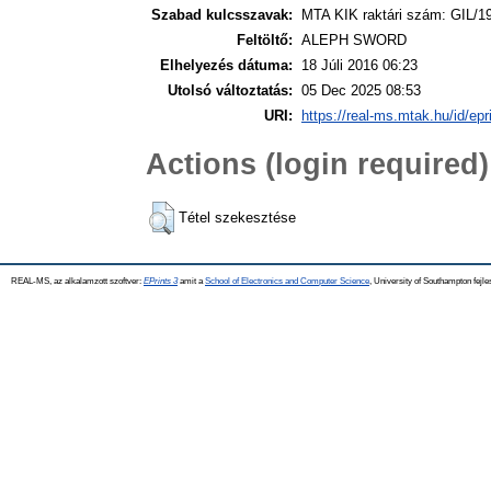
Szabad kulcsszavak:
MTA KIK raktári szám: GIL/1
Feltöltő:
ALEPH SWORD
Elhelyezés dátuma:
18 Júli 2016 06:23
Utolsó változtatás:
05 Dec 2025 08:53
URI:
https://real-ms.mtak.hu/id/epr
Actions (login required)
Tétel szekesztése
REAL-MS, az alkalamzott szoftver:
EPrints 3
amit a
School of Electronics and Computer Science
, University of Southampton fejle