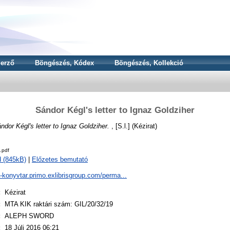
erző
Böngészés, Kódex
Böngészés, Kollekció
Sándor Kégl's letter to Ignaz Goldziher
ndor Kégl's letter to Ignaz Goldziher.
, [S.l.] (Kézirat)
.pdf
 (845kB)
|
Előzetes bemutató
a-konyvtar.primo.exlibrisgroup.com/perma...
:
Kézirat
:
MTA KIK raktári szám: GIL/20/32/19
:
ALEPH SWORD
:
18 Júli 2016 06:21