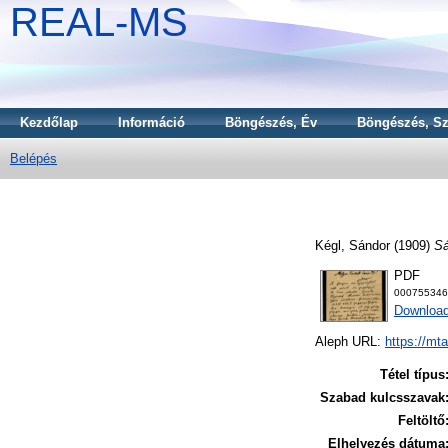
REAL-MS
Kezdőlap
Információ
Böngészés, Év
Böngészés, Sz
Belépés
Kégl, Sándor
(1909)
Sá
PDF
000755346
Download
Aleph URL:
https://mt
Tétel típus
Szabad kulcsszavak
Feltöltő
Elhelyezés dátuma