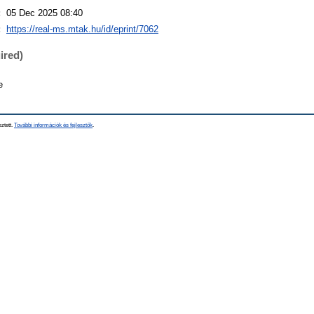
:
05 Dec 2025 08:40
:
https://real-ms.mtak.hu/id/eprint/7062
ired)
e
sztett.
További információk és fejlesztők
.