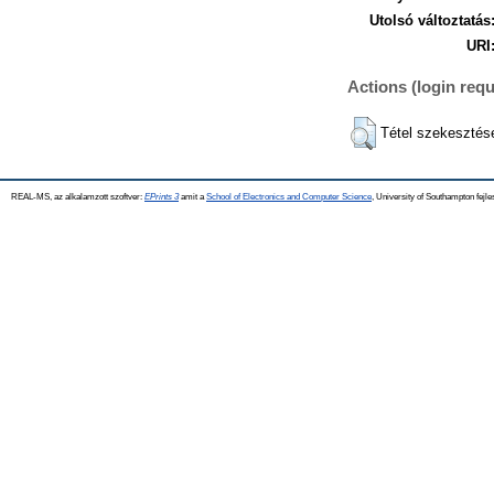
Utolsó változtatás
URI
Actions (login requ
Tétel szekesztés
REAL-MS, az alkalamzott szoftver:
EPrints 3
amit a
School of Electronics and Computer Science
, University of Southampton fejle