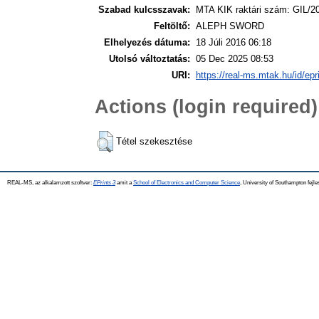
Szabad kulcsszavak:
MTA KIK raktári szám: GIL/2
Feltöltő:
ALEPH SWORD
Elhelyezés dátuma:
18 Júli 2016 06:18
Utolsó változtatás:
05 Dec 2025 08:53
URI:
https://real-ms.mtak.hu/id/epr
Actions (login required)
Tétel szekesztése
REAL-MS, az alkalamzott szoftver:
EPrints 3
amit a
School of Electronics and Computer Science
, University of Southampton fejle