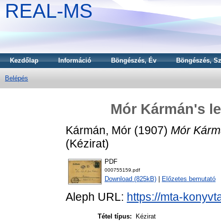
REAL-MS
Kezdőlap
Információ
Böngészés, Év
Böngészés, Sz
Belépés
Mór Kármán's let
Kármán, Mór
(1907)
Mór Kármá
(Kézirat)
PDF
000755159.pdf
Download (825kB)
|
Előzetes bemutató
Aleph URL:
https://mta-konyvt
Tétel típus:
Kézirat