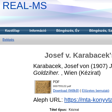
REAL-MS
Kezdőlap
Információ
Böngészés, Év
Böngészés, Sz
Belépés
Josef v. Karabacek'
Karabacek, Josef von
(1907)
J
Goldziher.
, Wien (Kézirat)
PDF
000755122.pdf
Download (948kB)
|
Előzetes bemutató
Aleph URL:
https://mta-konyvt
Tétel típus:
Kézirat