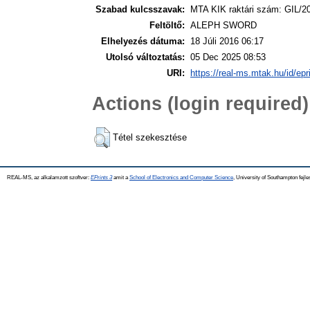
Szabad kulcsszavak:
MTA KIK raktári szám: GIL/2
Feltöltő:
ALEPH SWORD
Elhelyezés dátuma:
18 Júli 2016 06:17
Utolsó változtatás:
05 Dec 2025 08:53
URI:
https://real-ms.mtak.hu/id/epr
Actions (login required)
Tétel szekesztése
REAL-MS, az alkalamzott szoftver:
EPrints 3
amit a
School of Electronics and Computer Science
, University of Southampton fejle