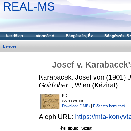
REAL-MS
Kezdőlap
Információ
Böngészés, Év
Böngészés, Sz
Belépés
Josef v. Karabacek'
Karabacek, Josef von
(1901)
J
Goldziher.
, Wien (Kézirat)
PDF
000755105.pdf
Download (1MB)
|
Előzetes bemutató
Aleph URL:
https://mta-konyvt
Tétel típus:
Kézirat