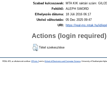
Szabad kulcsszavak:
MTA KIK raktári szám: GIL/2
Feltöltő:
ALEPH SWORD
Elhelyezés dátuma:
18 Júli 2016 06:17
Utolsó változtatás:
05 Dec 2025 09:47
URI:
https://real-ms.mtak.hu/id/epr
Actions (login required)
Tétel szekesztése
REAL-MS, az alkalamzott szoftver:
EPrints 3
amit a
School of Electronics and Computer Science
, University of Southampton fejle