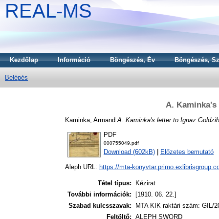
REAL-MS
Kezdőlap
Információ
Böngészés, Év
Böngészés, Sz
Belépés
A. Kaminka's 
Kaminka, Armand
A. Kaminka's letter to Ignaz Goldzih
PDF
000755049.pdf
Download (602kB)
|
Előzetes bemutató
Aleph URL:
https://mta-konyvtar.primo.exlibrisgroup.
Tétel típus:
Kézirat
További információk:
[1910. 06. 22.]
Szabad kulcsszavak:
MTA KIK raktári szám: GIL/2
Feltöltő:
ALEPH SWORD