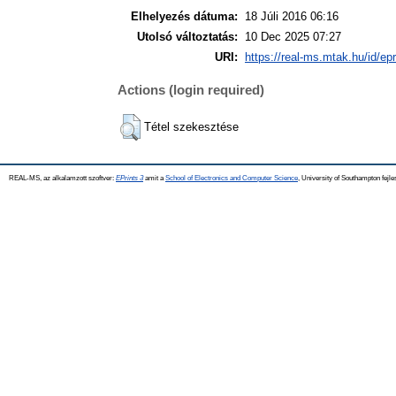
Elhelyezés dátuma:
18 Júli 2016 06:16
Utolsó változtatás:
10 Dec 2025 07:27
URI:
https://real-ms.mtak.hu/id/ep
Actions (login required)
Tétel szekesztése
REAL-MS, az alkalamzott szoftver:
EPrints 3
amit a
School of Electronics and Computer Science
, University of Southampton fejle