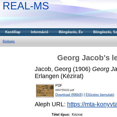
REAL-MS
Kezdőlap
Információ
Böngészés, Év
Böngészés, Sz
Belépés
Georg Jacob's le
Jacob, Georg
(1906)
Georg Jac
Erlangen (Kézirat)
PDF
000755022.pdf
Download (896kB)
|
Előzetes bemutató
Aleph URL:
https://mta-konyvt
Tétel típus:
Kézirat