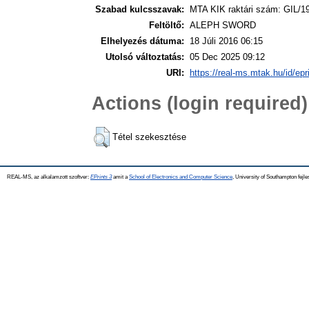
Szabad kulcsszavak:
MTA KIK raktári szám: GIL/1
Feltöltő:
ALEPH SWORD
Elhelyezés dátuma:
18 Júli 2016 06:15
Utolsó változtatás:
05 Dec 2025 09:12
URI:
https://real-ms.mtak.hu/id/epr
Actions (login required)
Tétel szekesztése
REAL-MS, az alkalamzott szoftver:
EPrints 3
amit a
School of Electronics and Computer Science
, University of Southampton fejle