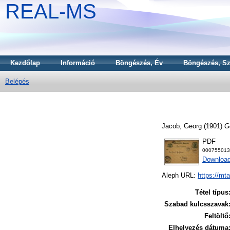
REAL-MS
Kezdőlap
Információ
Böngészés, Év
Böngészés, Sz
Belépés
Jacob, Georg
(1901)
G
PDF
000755013
Download
Aleph URL:
https://mt
Tétel típus
Szabad kulcsszavak
Feltöltő
Elhelyezés dátuma