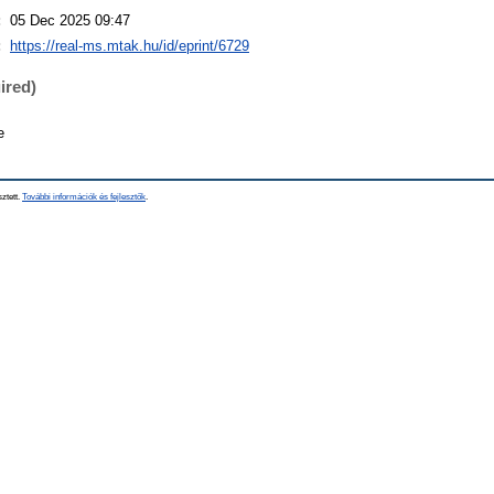
:
05 Dec 2025 09:47
:
https://real-ms.mtak.hu/id/eprint/6729
ired)
e
sztett.
További információk és fejlesztők
.