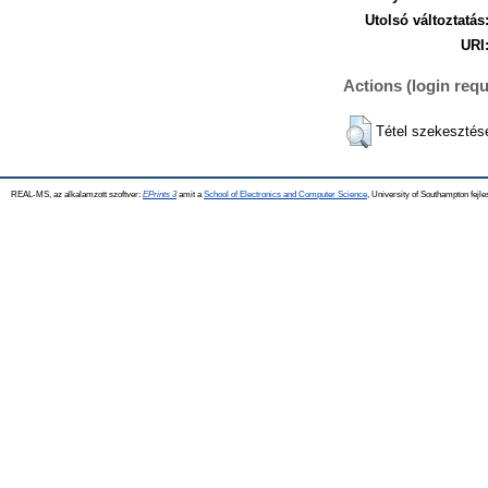
Utolsó változtatás
URI
Actions (login requ
Tétel szekesztés
REAL-MS, az alkalamzott szoftver:
EPrints 3
amit a
School of Electronics and Computer Science
, University of Southampton fejle