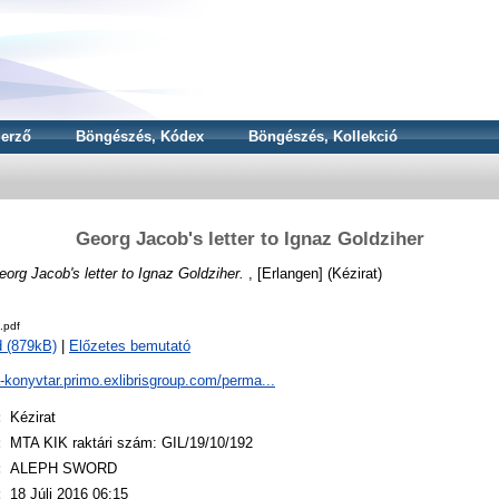
erző
Böngészés, Kódex
Böngészés, Kollekció
Georg Jacob's letter to Ignaz Goldziher
eorg Jacob's letter to Ignaz Goldziher.
, [Erlangen] (Kézirat)
.pdf
 (879kB)
|
Előzetes bemutató
a-konyvtar.primo.exlibrisgroup.com/perma...
:
Kézirat
:
MTA KIK raktári szám: GIL/19/10/192
:
ALEPH SWORD
:
18 Júli 2016 06:15