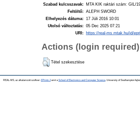
Szabad kulcsszavak:
MTA KIK raktári szám: GIL/19
Feltöltő:
ALEPH SWORD
Elhelyezés dátuma:
17 Júli 2016 10:01
Utolsó változtatás:
05 Dec 2025 07:21
URI:
https://real-ms.mtak.hu/id/epr
Actions (login required)
Tétel szekesztése
REAL-MS, az alkalamzott szoftver:
EPrints 3
amit a
School of Electronics and Computer Science
, University of Southampton fejle