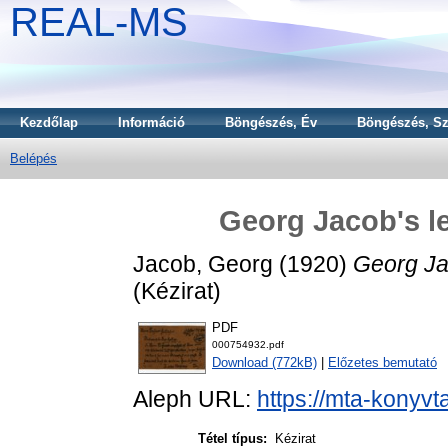
REAL-MS
Kezdőlap
Információ
Böngészés, Év
Böngészés, Sz
Belépés
Georg Jacob's le
Jacob, Georg
(1920)
Georg Jac
(Kézirat)
PDF
000754932.pdf
Download (772kB)
|
Előzetes bemutató
Aleph URL:
https://mta-konyvt
Tétel típus:
Kézirat