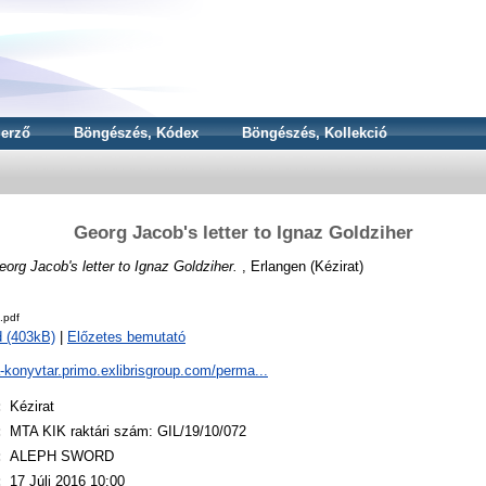
erző
Böngészés, Kódex
Böngészés, Kollekció
Georg Jacob's letter to Ignaz Goldziher
eorg Jacob's letter to Ignaz Goldziher.
, Erlangen (Kézirat)
.pdf
 (403kB)
|
Előzetes bemutató
a-konyvtar.primo.exlibrisgroup.com/perma...
:
Kézirat
:
MTA KIK raktári szám: GIL/19/10/072
:
ALEPH SWORD
:
17 Júli 2016 10:00