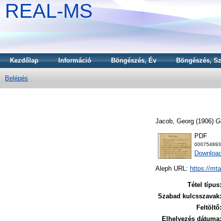
REAL-MS
Kezdőlap
Információ
Böngészés, Év
Böngészés, Sz
Belépés
Jacob, Georg
(1906)
G
PDF
000754893
Download
Aleph URL:
https://mt
Tétel típus
Szabad kulcsszavak
Feltöltő
Elhelyezés dátuma