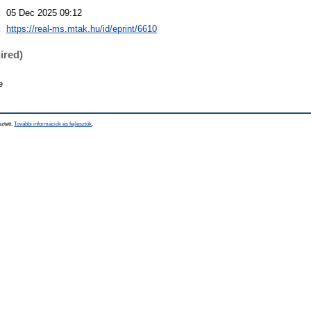
:
05 Dec 2025 09:12
:
https://real-ms.mtak.hu/id/eprint/6610
ired)
e
sztett.
További információk és fejlesztők
.