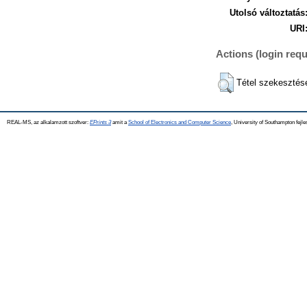
Utolsó változtatás
URI
Actions (login requ
Tétel szekesztés
REAL-MS, az alkalamzott szoftver:
EPrints 3
amit a
School of Electronics and Computer Science
, University of Southampton fejle