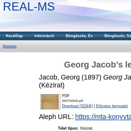
REAL-MS
Kezdőlap
Információ
Böngészés, Év
Böngészés, Sz
Belépés
Georg Jacob's le
Jacob, Georg
(1897)
Georg Jac
(Kézirat)
PDF
000754849.pdf
Download (322kB)
|
Előzetes bemutató
Aleph URL:
https://mta-konyvt
Tétel típus:
Kézirat