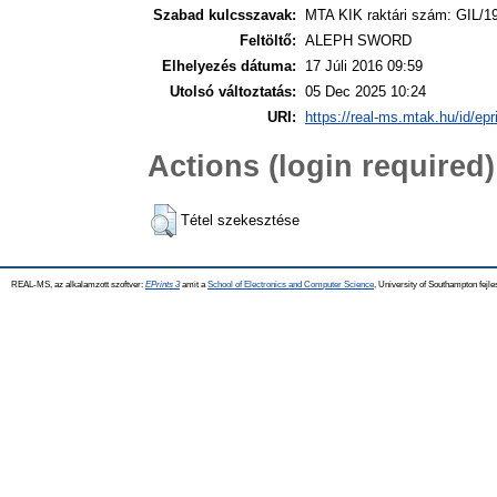
Szabad kulcsszavak:
MTA KIK raktári szám: GIL/1
Feltöltő:
ALEPH SWORD
Elhelyezés dátuma:
17 Júli 2016 09:59
Utolsó változtatás:
05 Dec 2025 10:24
URI:
https://real-ms.mtak.hu/id/epr
Actions (login required)
Tétel szekesztése
REAL-MS, az alkalamzott szoftver:
EPrints 3
amit a
School of Electronics and Computer Science
, University of Southampton fejle