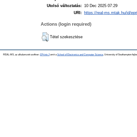
Utolsó változtatás:
10 Dec 2025 07:29
URI:
https://real-ms.mtak.hu/id/epr
Actions (login required)
Tétel szekesztése
REAL-MS, az alkalamzott szoftver:
EPrints 3
amit a
School of Electronics and Computer Science
, University of Southampton fejle