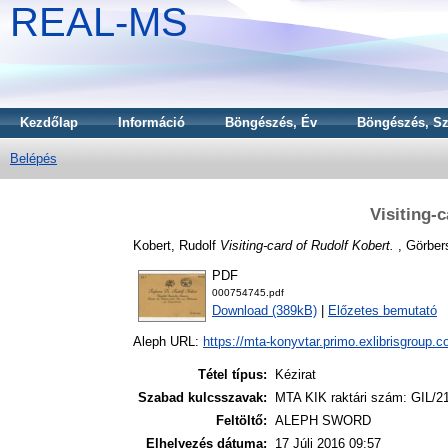
REAL-MS
Kezdőlap
Információ
Böngészés, Év
Böngészés, Sz
Belépés
Visiting-
Kobert, Rudolf
Visiting-card of Rudolf Kobert.
, Görbers
PDF
000754745.pdf
Download (389kB)
|
Előzetes bemutató
Aleph URL:
https://mta-konyvtar.primo.exlibrisgroup.
Tétel típus:
Kézirat
Szabad kulcsszavak:
MTA KIK raktári szám: GIL/2
Feltöltő:
ALEPH SWORD
Elhelyezés dátuma:
17 Júli 2016 09:57