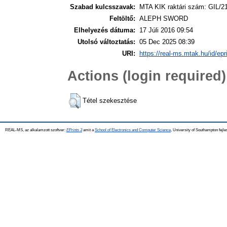
Szabad kulcsszavak:
MTA KIK raktári szám: GIL/2
Feltöltő:
ALEPH SWORD
Elhelyezés dátuma:
17 Júli 2016 09:54
Utolsó változtatás:
05 Dec 2025 08:39
URI:
https://real-ms.mtak.hu/id/epr
Actions (login required)
Tétel szekesztése
REAL-MS, az alkalamzott szoftver:
EPrints 3
amit a
School of Electronics and Computer Science
, University of Southampton fejle