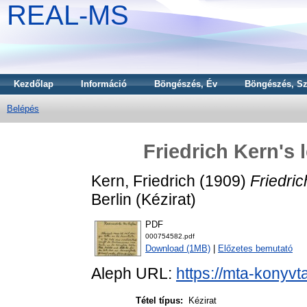
REAL-MS
Kezdőlap
Információ
Böngészés, Év
Böngészés, Sz
Belépés
Friedrich Kern's 
Kern, Friedrich
(1909)
Friedric
Berlin (Kézirat)
PDF
000754582.pdf
Download (1MB)
|
Előzetes bemutató
Aleph URL:
https://mta-konyvt
Tétel típus:
Kézirat