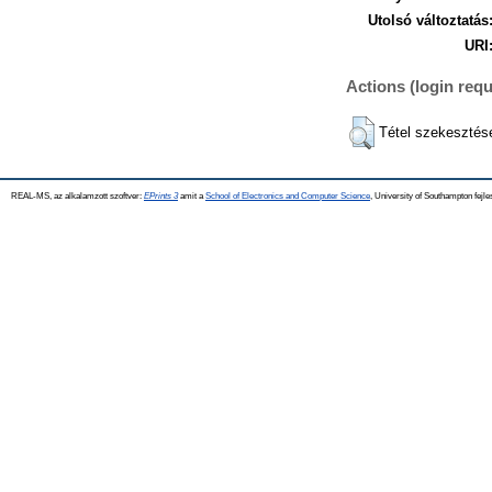
Utolsó változtatás
URI
Actions (login requ
Tétel szekesztés
REAL-MS, az alkalamzott szoftver:
EPrints 3
amit a
School of Electronics and Computer Science
, University of Southampton fejle