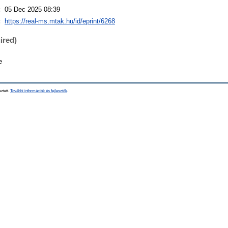
:
05 Dec 2025 08:39
:
https://real-ms.mtak.hu/id/eprint/6268
ired)
e
sztett.
További információk és fejlesztők
.