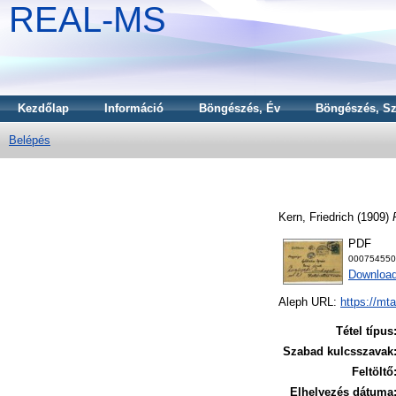
REAL-MS
Kezdőlap
Információ
Böngészés, Év
Böngészés, Sz
Belépés
Kern, Friedrich
(1909)
PDF
000754550
Download
Aleph URL:
https://mt
Tétel típus
Szabad kulcsszavak
Feltöltő
Elhelyezés dátuma