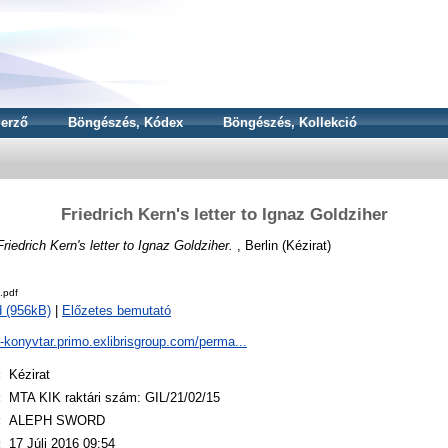
erző
Böngészés, Kódex
Böngészés, Kollekció
Friedrich Kern's letter to Ignaz Goldziher
Friedrich Kern's letter to Ignaz Goldziher.
, Berlin (Kézirat)
.pdf
 (956kB)
|
Előzetes bemutató
a-konyvtar.primo.exlibrisgroup.com/perma...
:
Kézirat
:
MTA KIK raktári szám: GIL/21/02/15
:
ALEPH SWORD
:
17 Júli 2016 09:54