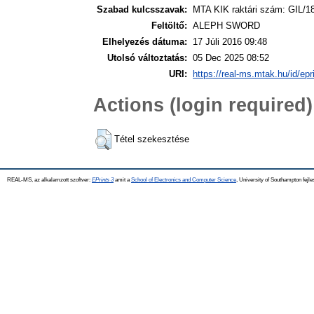
Szabad kulcsszavak:
MTA KIK raktári szám: GIL/1
Feltöltő:
ALEPH SWORD
Elhelyezés dátuma:
17 Júli 2016 09:48
Utolsó változtatás:
05 Dec 2025 08:52
URI:
https://real-ms.mtak.hu/id/epr
Actions (login required)
Tétel szekesztése
REAL-MS, az alkalamzott szoftver:
EPrints 3
amit a
School of Electronics and Computer Science
, University of Southampton fejle