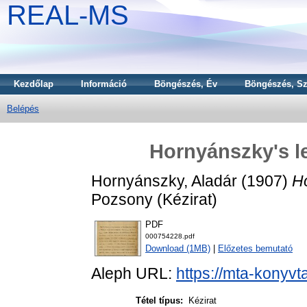
REAL-MS
Kezdőlap
Információ
Böngészés, Év
Böngészés, Sz
Belépés
Hornyánszky's le
Hornyánszky, Aladár
(1907)
Ho
Pozsony (Kézirat)
PDF
000754228.pdf
Download (1MB)
|
Előzetes bemutató
Aleph URL:
https://mta-konyvt
Tétel típus:
Kézirat