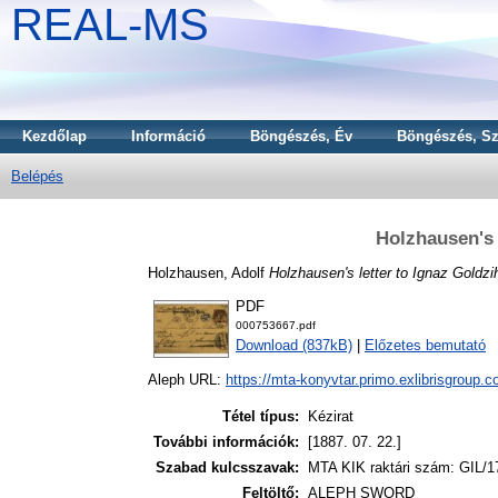
REAL-MS
Kezdőlap
Információ
Böngészés, Év
Böngészés, Sz
Belépés
Holzhausen's 
Holzhausen, Adolf
Holzhausen's letter to Ignaz Goldzi
PDF
000753667.pdf
Download (837kB)
|
Előzetes bemutató
Aleph URL:
https://mta-konyvtar.primo.exlibrisgroup.
Tétel típus:
Kézirat
További információk:
[1887. 07. 22.]
Szabad kulcsszavak:
MTA KIK raktári szám: GIL/1
Feltöltő:
ALEPH SWORD