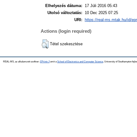
Elhelyezés dátuma:
17 Júli 2016 05:43
Utolsó változtatás:
10 Dec 2025 07:25
URI:
https://real-ms.mtak.hu/id/ep
Actions (login required)
Tétel szekesztése
REAL-MS, az alkalamzott szoftver:
EPrints 3
amit a
School of Electronics and Computer Science
, University of Southampton fejle