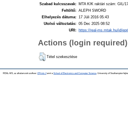
Szabad kulcsszavak:
MTA KIK raktári szám: GIL/1
Feltöltő:
ALEPH SWORD
Elhelyezés dátuma:
17 Júli 2016 05:43
Utolsó változtatás:
05 Dec 2025 08:52
URI:
https://real-ms.mtak.hu/id/epr
Actions (login required)
Tétel szekesztése
REAL-MS, az alkalamzott szoftver:
EPrints 3
amit a
School of Electronics and Computer Science
, University of Southampton fejle