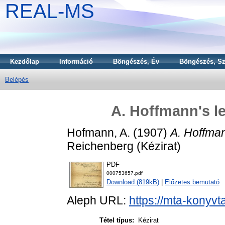
REAL-MS
Kezdőlap
Információ
Böngészés, Év
Böngészés, Sz
Belépés
A. Hoffmann's le
Hofmann, A.
(1907)
A. Hoffman
Reichenberg (Kézirat)
PDF
000753657.pdf
Download (819kB)
|
Előzetes bemutató
Aleph URL:
https://mta-konyvt
Tétel típus:
Kézirat