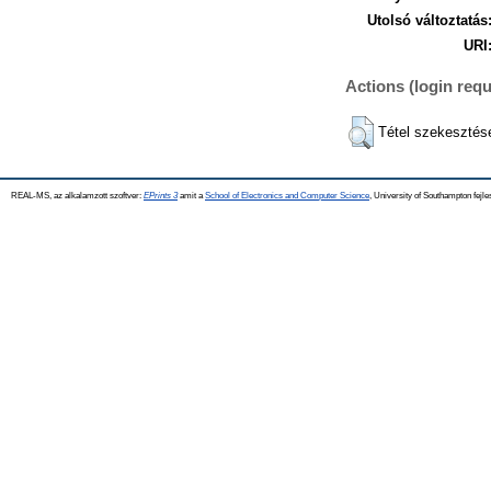
Utolsó változtatás
URI
Actions (login requ
Tétel szekesztés
REAL-MS, az alkalamzott szoftver:
EPrints 3
amit a
School of Electronics and Computer Science
, University of Southampton fejle