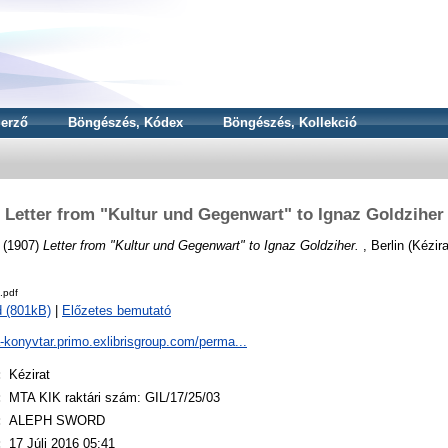
erző
Böngészés, Kódex
Böngészés, Kollekció
Letter from "Kultur und Gegenwart" to Ignaz Goldziher
(1907)
Letter from "Kultur und Gegenwart" to Ignaz Goldziher.
, Berlin (Kézira
.pdf
 (801kB)
|
Előzetes bemutató
a-konyvtar.primo.exlibrisgroup.com/perma...
:
Kézirat
:
MTA KIK raktári szám: GIL/17/25/03
:
ALEPH SWORD
:
17 Júli 2016 05:41