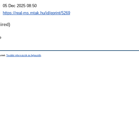
:
05 Dec 2025 08:50
:
https://real-ms.mtak.hu/id/eprint/5269
ired)
e
sztett.
További információk és fejlesztők
.