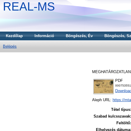
REAL-MS
Kezdőlap
Információ
Böngészés, Év
Böngészés, Sz
Belépés
MEGHATÁROZATLAN 
PDF
000753551
Download
Aleph URL:
https://mt
Tétel típus
Szabad kulcsszavak
Feltöltő
Elhelyezés dátuma