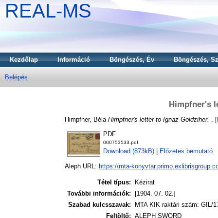
REAL-MS
Kezdőlap
Információ
Böngészés, Év
Böngészés, Sz
Belépés
Himpfner's l
Himpfner, Béla
Himpfner's letter to Ignaz Goldziher.
, [
PDF
000753533.pdf
Download (873kB)
|
Előzetes bemutató
Aleph URL:
https://mta-konyvtar.primo.exlibrisgroup.
Tétel típus:
Kézirat
További információk:
[1904. 07. 02.]
Szabad kulcsszavak:
MTA KIK raktári szám: GIL/1
Feltöltő:
ALEPH SWORD