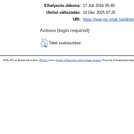
Elhelyezés dátuma:
17 Júli 2016 05:40
Utolsó változtatás:
10 Dec 2025 07:25
URI:
https://real-ms.mtak.hu/id/ep
Actions (login required)
Tétel szekesztése
REAL-MS, az alkalamzott szoftver:
EPrints 3
amit a
School of Electronics and Computer Science
, University of Southampton fejle