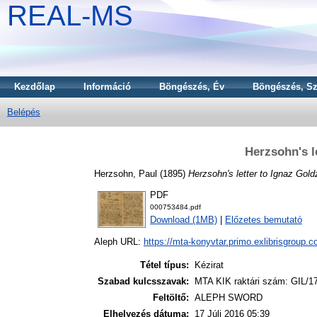
REAL-MS
Kezdőlap
Információ
Böngészés, Év
Böngészés, Sz
Belépés
Herzsohn's l
Herzsohn, Paul
(1895)
Herzsohn's letter to Ignaz Gold
PDF
000753484.pdf
Download (1MB)
|
Előzetes bemutató
Aleph URL:
https://mta-konyvtar.primo.exlibrisgroup.
Tétel típus:
Kézirat
Szabad kulcsszavak:
MTA KIK raktári szám: GIL/1
Feltöltő:
ALEPH SWORD
Elhelyezés dátuma:
17 Júli 2016 05:39