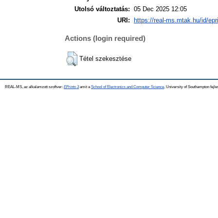
Utolsó változtatás:
05 Dec 2025 12:05
URI:
https://real-ms.mtak.hu/id/epr
Actions (login required)
Tétel szekesztése
REAL-MS, az alkalamzott szoftver:
EPrints 3
amit a
School of Electronics and Computer Science
, University of Southampton fejle