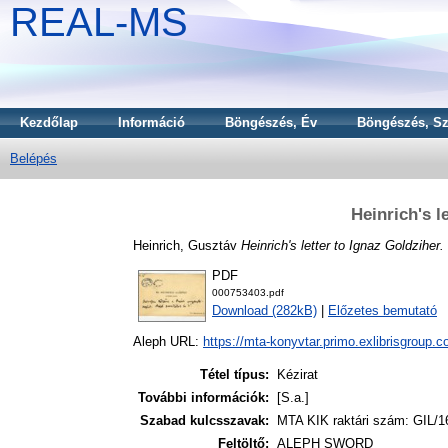
REAL-MS
Kezdőlap
Információ
Böngészés, Év
Böngészés, Sz
Belépés
Heinrich's l
Heinrich, Gusztáv
Heinrich's letter to Ignaz Goldziher.
PDF
000753403.pdf
Download (282kB)
|
Előzetes bemutató
Aleph URL:
https://mta-konyvtar.primo.exlibrisgroup.
Tétel típus:
Kézirat
További információk:
[S.a.]
Szabad kulcsszavak:
MTA KIK raktári szám: GIL/1
Feltöltő:
ALEPH SWORD