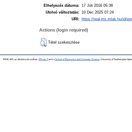
Elhelyezés dátuma:
17 Júli 2016 05:38
Utolsó változtatás:
10 Dec 2025 07:24
URI:
https://real-ms.mtak.hu/id/ep
Actions (login required)
Tétel szekesztése
REAL-MS, az alkalamzott szoftver:
EPrints 3
amit a
School of Electronics and Computer Science
, University of Southampton fejle