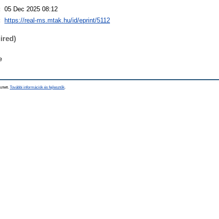
:
05 Dec 2025 08:12
:
https://real-ms.mtak.hu/id/eprint/5112
ired)
e
sztett.
További információk és fejlesztők
.