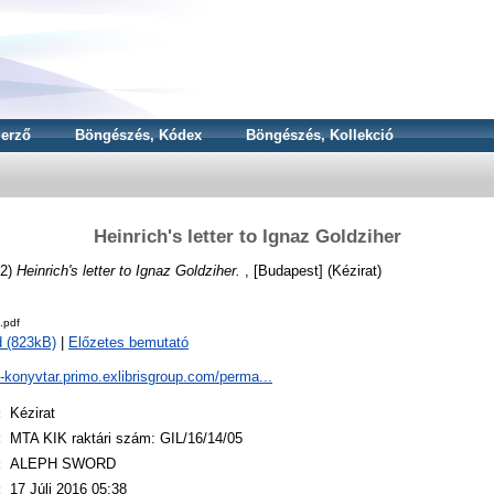
erző
Böngészés, Kódex
Böngészés, Kollekció
Heinrich's letter to Ignaz Goldziher
12)
Heinrich's letter to Ignaz Goldziher.
, [Budapest] (Kézirat)
.pdf
 (823kB)
|
Előzetes bemutató
a-konyvtar.primo.exlibrisgroup.com/perma...
:
Kézirat
:
MTA KIK raktári szám: GIL/16/14/05
:
ALEPH SWORD
:
17 Júli 2016 05:38