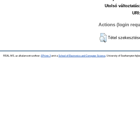
Utolsó változtatás
URI
Actions (login requ
Tétel szekesztés
REAL-MS, az alkalamzott szoftver:
EPrints 3
amit a
School of Electronics and Computer Science
, University of Southampton fejle