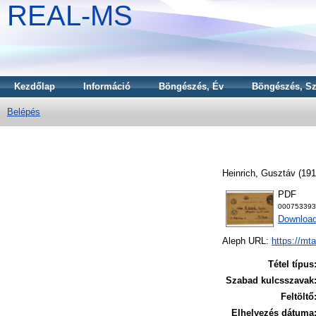
REAL-MS
Kezdőlap
Információ
Böngészés, Év
Böngészés, Sz
Belépés
Heinrich, Gusztáv
(19
PDF
000753393
Download
Aleph URL:
https://mt
Tétel típus
Szabad kulcsszavak
Feltöltő
Elhelyezés dátuma