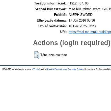
További információk:
[1912.] 07. 06
Szabad kulcsszavak:
MTA KIK raktári szám: GIL/1
Feltöltő:
ALEPH SWORD
Elhelyezés dátuma:
17 Júli 2016 05:36
Utolsó változtatás:
10 Dec 2025 07:23
URI:
https://real-ms.mtak.hu/id/ep
Actions (login required)
Tétel szekesztése
REAL-MS, az alkalamzott szoftver:
EPrints 3
amit a
School of Electronics and Computer Science
, University of Southampton fejle