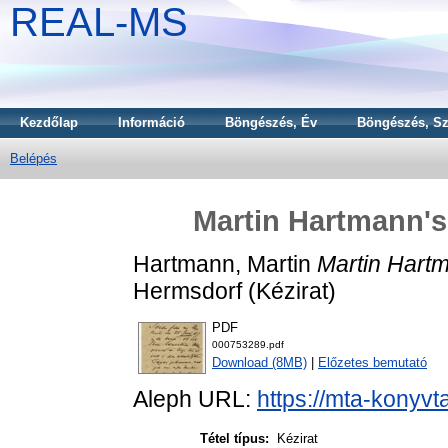
REAL-MS
Kezdőlap
Információ
Böngészés, Év
Böngészés, Sz
Belépés
Martin Hartmann's 
Hartmann, Martin
Martin Hartm
Hermsdorf (Kézirat)
PDF
000753289.pdf
Download (8MB)
|
Előzetes bemutató
Aleph URL:
https://mta-konyvt
Tétel típus:
Kézirat