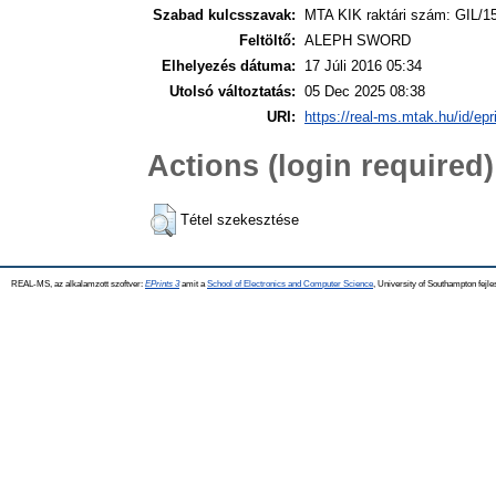
Szabad kulcsszavak:
MTA KIK raktári szám: GIL/1
Feltöltő:
ALEPH SWORD
Elhelyezés dátuma:
17 Júli 2016 05:34
Utolsó változtatás:
05 Dec 2025 08:38
URI:
https://real-ms.mtak.hu/id/epr
Actions (login required)
Tétel szekesztése
REAL-MS, az alkalamzott szoftver:
EPrints 3
amit a
School of Electronics and Computer Science
, University of Southampton fejle