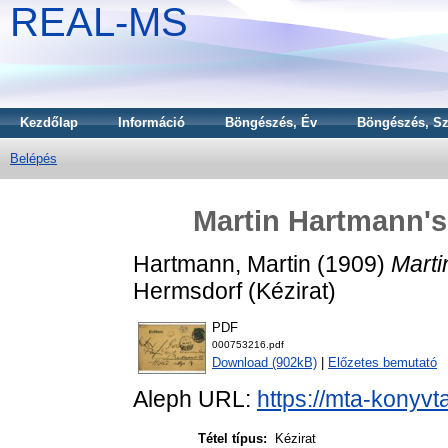
REAL-MS
Kezdőlap
Információ
Böngészés, Év
Böngészés, Sz
Belépés
Martin Hartmann's 
Hartmann, Martin
(1909)
Marti
Hermsdorf (Kézirat)
PDF
000753216.pdf
Download (902kB)
|
Előzetes bemutató
Aleph URL:
https://mta-konyvt
Tétel típus:
Kézirat