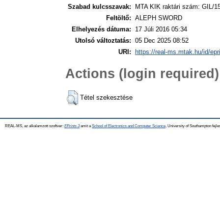
Szabad kulcsszavak:
MTA KIK raktári szám: GIL/1
Feltöltő:
ALEPH SWORD
Elhelyezés dátuma:
17 Júli 2016 05:34
Utolsó változtatás:
05 Dec 2025 08:52
URI:
https://real-ms.mtak.hu/id/epr
Actions (login required)
Tétel szekesztése
REAL-MS, az alkalamzott szoftver:
EPrints 3
amit a
School of Electronics and Computer Science
, University of Southampton fejle