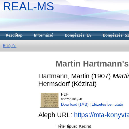
REAL-MS
Kezdőlap
Információ
Böngészés, Év
Böngészés, Sz
Belépés
Martin Hartmann's 
Hartmann, Martin
(1907)
Marti
Hermsdorf (Kézirat)
PDF
000753188.pdf
Download (1MB)
|
Előzetes bemutató
Aleph URL:
https://mta-konyvt
Tétel típus:
Kézirat