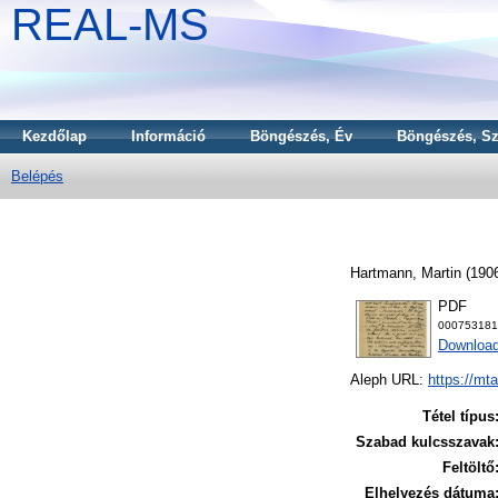
REAL-MS
Kezdőlap
Információ
Böngészés, Év
Böngészés, Sz
Belépés
Hartmann, Martin
(190
PDF
000753181
Downloa
Aleph URL:
https://mt
Tétel típus
Szabad kulcsszavak
Feltöltő
Elhelyezés dátuma