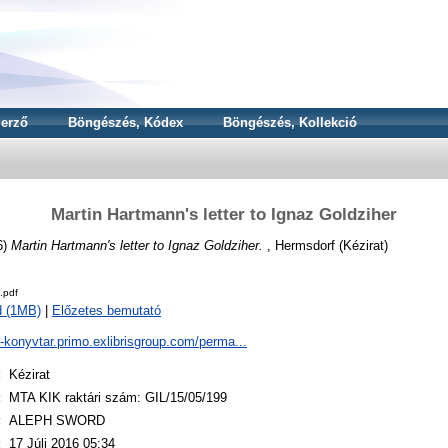
erző
Böngészés, Kódex
Böngészés, Kollekció
Martin Hartmann's letter to Ignaz Goldziher
6)
Martin Hartmann's letter to Ignaz Goldziher.
, Hermsdorf (Kézirat)
.pdf
d (1MB)
|
Előzetes bemutató
a-konyvtar.primo.exlibrisgroup.com/perma...
:
Kézirat
:
MTA KIK raktári szám: GIL/15/05/199
:
ALEPH SWORD
:
17 Júli 2016 05:34