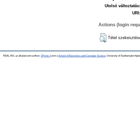
Utolsó változtatás
URI
Actions (login requ
Tétel szekesztés
REAL-MS, az alkalamzott szoftver:
EPrints 3
amit a
School of Electronics and Computer Science
, University of Southampton fejle