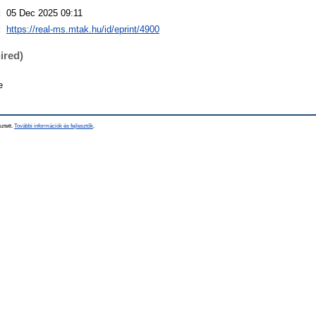
:
05 Dec 2025 09:11
:
https://real-ms.mtak.hu/id/eprint/4900
ired)
e
sztett.
További információk és fejlesztők
.